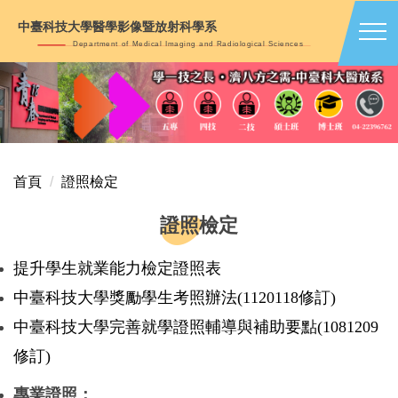
跳
中臺科技大學醫學影像暨放射科學系
到
Department of Medical Imaging and Radiological Sciences
主
要
內
容
區
首頁
證照檢定
證照檢定
提升學生就業能力檢定證照表
中臺科技大學獎勵學生考照辦法(1120118修訂)
中臺科技大學完善就學證照輔導與補助要點
(
1081209
修訂)
專業證照：