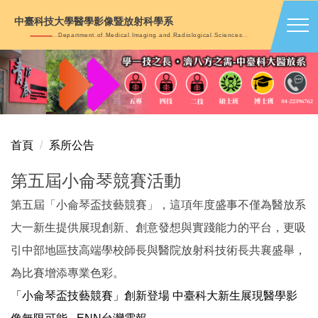
跳
中臺科技大學醫學影像暨放射科學系
到
Department of Medical Imaging and Radiological Sciences
主
要
內
容
區
首頁
系所公告
第五屆小侖琴競賽活動
第五屆「小侖琴盃技藝競賽」，這項年度盛事不僅為醫放系
大一新生提供展現創新、創意發想與實踐能力的平台，更吸
引中部地區技高端學校師長與醫院放射科技術長共襄盛舉，
為比賽增添專業色彩。
「小侖琴盃技藝競賽」創新登場 中臺科大新生展現醫學影